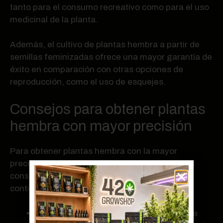
tanto para el consumo recreativo como para el uso
medicinal de la planta.
Además, el cultivo de plantas hembra a partir de
semillas feminizadas ofrece una mayor garantía de
éxito en comparación con otras opciones de
reproducción, como el uso de esquejes.
Consejos para obtener plantas
hembra con mayor precisión
Para obtener plantas hembra con la mayor
precisión posible, se recomienda seguir ciertos
consejos durante el proceso de cultivo. A
continuación, se enumeran algunos de ellos:
Elegir semillas feminizadas de calidad de