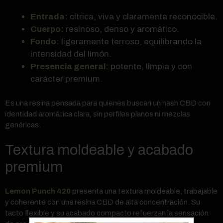
Entrada:
cítrica, viva y claramente reconocible.
Cuerpo:
resinoso, denso y aromático.
Fondo:
ligeramente terroso, equilibrando la
intensidad del limón.
Presencia general:
potente, limpia y con
carácter premium.
Es una resina pensada para quienes buscan un hash CBD con
identidad aromática clara, sin perfiles planos ni mezclas
genéricas.
Textura moldeable y acabado
premium
Lemon Punch 420
presenta una textura moldeable, trabajable
y coherente con una resina CBD de alta concentración. Su
tacto flexible y su acabado compacto refuerzan la sensación