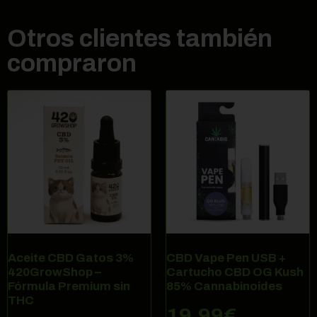
Otros clientes también
compraron
Aceite CBD Gatos 3%
CBD Vape Pen USB +
420GrowShop –
Cartucho CBD OG Kush
Fórmula Premium sin
85% Cannabinoides
THC
19,99
€