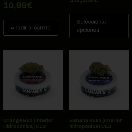
10,99
€
Seleccionar
Añadir al carrito
opciones
Orange Bud (Interior
Banana Kush (Interior
Hidropónica) CLS
hidropónica) CLS