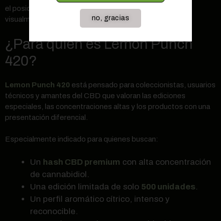
el posicionamiento del producto: limitado, cuidado y
no, gracias
visualmente reconocible.
¿Para quién es Lemon Punch
420?
Lemon Punch 420
está pensado para coleccionistas, usuarios
técnicos y amantes del CBD que valoran las ediciones
especiales, las concentraciones altas y los productos con una
presentación diferencial.
Especialmente indicado para quienes buscan:
Un
hash CBD premium
con alta concentración
de cannabidiol.
Una edición limitada de solo
500 unidades
.
Un perfil aromático cítrico, intenso y
reconocible.