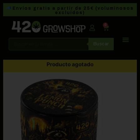
Envíos gratis a partir de 25€ (voluminosos
excluidos)
0
Buscar
Producto agotado