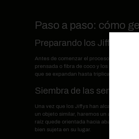
Paso a paso: cómo ger
Preparando los Jiffys: s
Antes de comenzar el proceso de germinaci
prensada o fibra de coco y los sumergire
que se expandan hasta triplicar su tamaño 
Siembra de las semillas en
Una vez que los Jiffys han alcanzado su t
un objeto similar, haremos un agujero en e
raíz quede orientada hacia abajo. Finaliza
bien sujeta en su lugar.