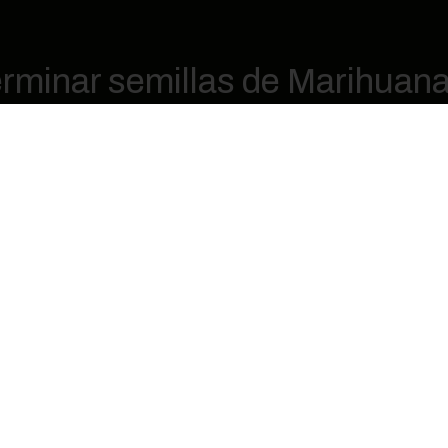
minar semillas de Marihuana 
umergir en agua y aumentar su tama
ón, es necesario preparar los Jiffys adecuadamente. Par
mos en agua. Es importante asegurarse de que estén com
original. Este proceso suele llevar entre 10 y 15 minutos.
 los Jiffys
amaño óptimo, debemos proceder a sembrar las semillas 
l centro del Jiffy. A continuación, colocaremos la semill
remos cubriendo el agujero con la misma turba del Jiffy,