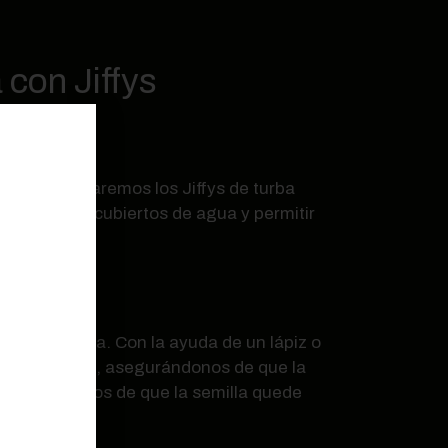
con Jiffys
ño
a ello, tomaremos los Jiffys de turba
pletamente cubiertos de agua y permitir
de marihuana. Con la ayuda de un lápiz o
a en el agujero, asegurándonos de que la
 asegurándonos de que la semilla quede