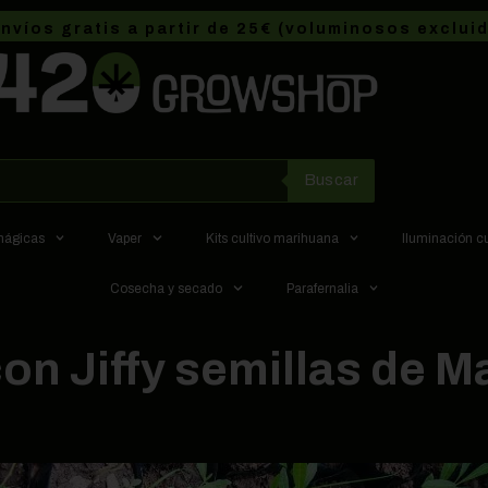
nvíos gratis a partir de 25€ (voluminosos exclui
Buscar
 mágicas
Vaper
Kits cultivo marihuana
Iluminación c
Cosecha y secado
Parafernalia
n Jiffy semillas de M