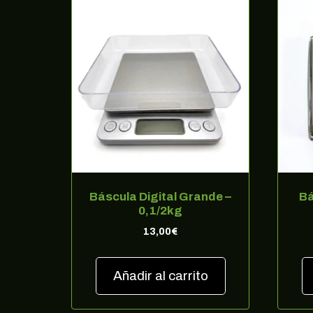
Báscula Digital Grande –
Bá
0,1/2kg
13,00
€
Añadir al carrito