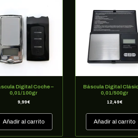
scula Digital Coche –
Báscula Digital Clási
0,01/100gr
0,01/500gr
9,99
€
12,49
€
Añadir al carrito
Añadir al carrito