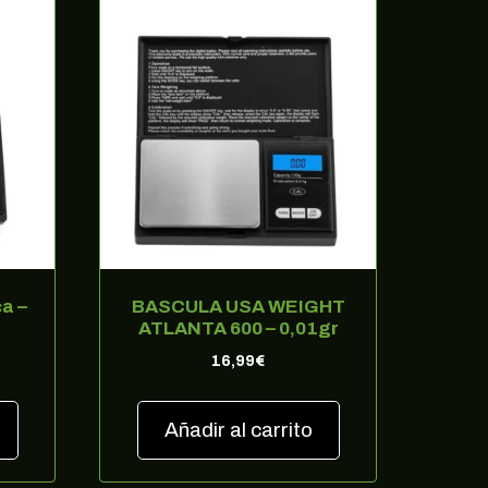
ca –
BASCULA USA WEIGHT
ATLANTA 600 – 0,01gr
16,99
€
Añadir al carrito