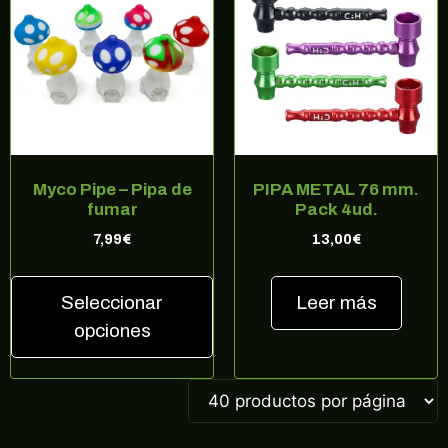
Myco Pipe – Pipa de
PIPA METAL 76 mm.
fumar
Pack 4ud.
7,99
€
13,00
€
Seleccionar
Leer más
opciones