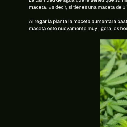
La cantidad de agua que le tienes que sumin
maceta. Es decir, si tienes una maceta de 1 li
Al regar la planta la maceta aumentará bast
maceta esté nuevamente muy ligera, es hor
Regíst