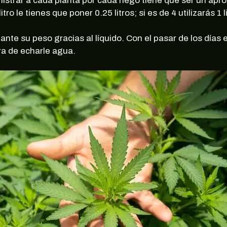
istrar a cada planta por cada riego tiene que ser un apr
tro le tienes que poner 0.25 litros; si es de 4 utilizarás 1 
ante su peso gracias al líquido. Con el pasar de los días
a de echarle agua.
¡10% DE DESCUENTO EN TU PRÓXIMA
COMPRA!
rate en nuestra newsletter para estar al corriente de of
exclusivas, noticias, promociones y muchas sorpresas.
Correo electrónico
SUSCRIBIRME