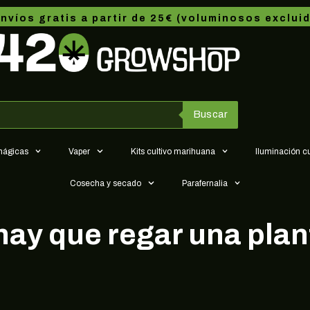
nvíos gratis a partir de 25€ (voluminosos exclui
Buscar
 mágicas
Vaper
Kits cultivo marihuana
Iluminación c
Cosecha y secado
Parafernalia
ay que regar una plan