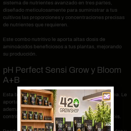
sistema de nutrientes avanzado en tres partes,
diseñado meticulosamente para suministrar a tus
cultivos las proporciones y concentraciones precisas
de nutrientes que requieren.
Este combo nutritivo le aporta altas dosis de
aminoácidos beneficiosos a tus plantas, mejorando
su producción.
pH Perfect Sensi Grow y Bloom
A+B
Esta base es una de las más completas de la línea. Le
aporta a tus plantas ácidos húmicos y fúlvicos,
además de 20 tipos de aminoácidos, los cuales
contribuyen al crecimiento y floración del cannabis.