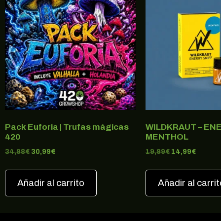
Pack Euforia | Trufas mágicas
WILDKRAUT – ENE
420
MENTHOL
34,98
€
30,99
€
19,99
€
14,99
€
Añadir al carrito
Añadir al carrit