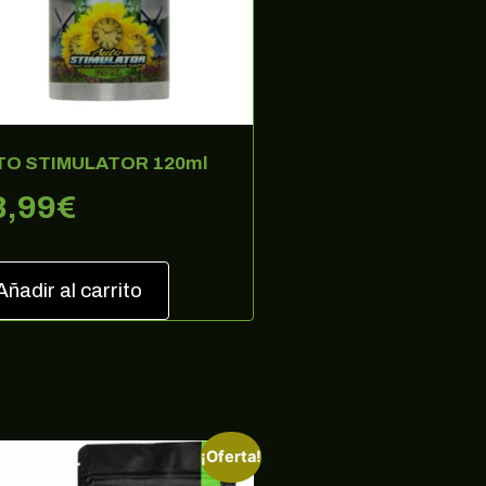
TO STIMULATOR 120ml
8,99
€
Añadir al carrito
¡Oferta!