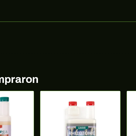
ompraron
¡10% DE DESCUENTO EN TU PRÓXIMA
COMPRA!
rate en nuestra newsletter para estar al corriente de of