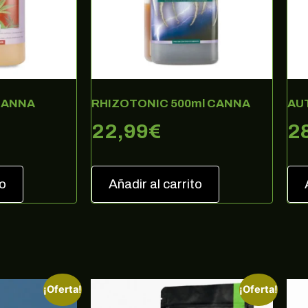
exclusivas, noticias, promociones y muchas sorpresas.
Correo electrónico
SUSCRIBIRME
CANNA
RHIZOTONIC 500ml CANNA
AU
no, gracias
22,99
€
2
to
Añadir al carrito
¡Oferta!
¡Oferta!