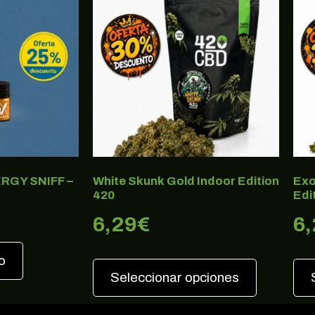
RGY SNIFF –
White Skunk Gold Indoor Edition
Exo
420
Edi
6,29
€
6
o
Seleccionar opciones