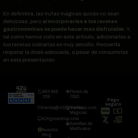
En definitiva, las trufas mágicas quizás no sean
deliciosas, pero
al incorporarlas a tus recetas
gastronómicas se puede hacer más disfrutable
. Y,
tal como hemos visto en este artículo, adicionarlas a
tus recetas culinarias es muy sencillo. Recuerda
respetar la dosis adecuada, a pesar de consumirlas
en esta presentación.
663 866
Flores de
338
CBD
Pago
seguro
tienda@420growshop.com
Trufas
Mágicas
420growshop.com
Semillas de
Marihuana
Nuestro
Blog