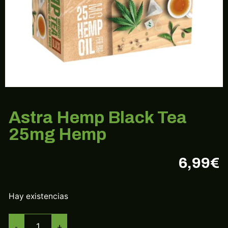
Astra Hemp Black Tea
25mg Hemp
6,99
€
Hay existencias
-
+