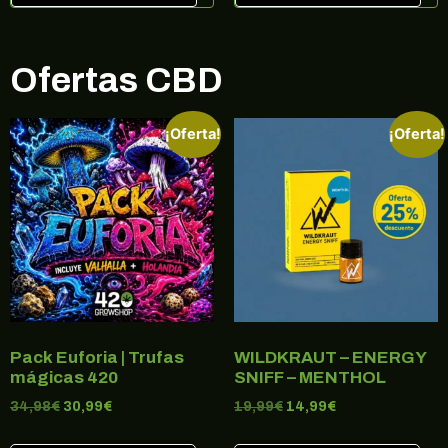
Ofertas CBD
¡Oferta!
¡Oferta!
Pack Euforia | Trufas
WILDKRAUT – ENERGY
mágicas 420
SNIFF – MENTHOL
34,98
€
30,99
€
19,99
€
14,99
€