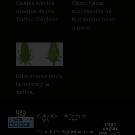
Cuáles son los
Cómo hacer
efectos de las
mantequilla de
Trufas Mágicas
Marihuana paso
a paso
Diferencias entre
la índica y la
sativa.
663 866
Flores de
338
CBD
Pago
seguro
tienda@420growshop.com
Trufas