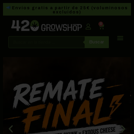
Envíos gratis a partir de 25€ (voluminosos
excluidos)
0
Buscar