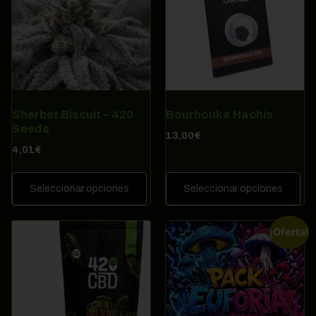
Sherbet Biscuit – 420
Bourbouka Hachis
Seeds
13,00
€
4,01
€
Seleccionar opciones
Seleccionar opciones
¡Oferta!