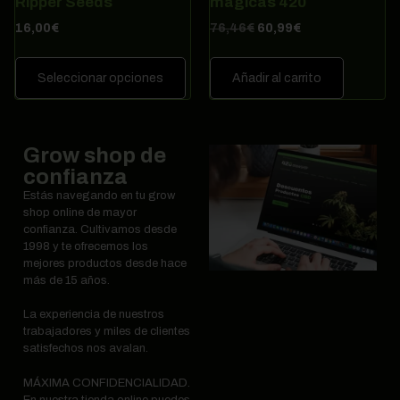
Ripper Seeds
mágicas 420
16,00
€
76,46
€
60,99
€
Seleccionar opciones
Añadir al carrito
Grow shop de
confianza
Estás navegando en tu grow
shop online de mayor
confianza. Cultivamos desde
1998 y te ofrecemos los
mejores productos desde hace
más de 15 años.
La experiencia de nuestros
trabajadores y miles de clientes
satisfechos nos avalan.
MÁXIMA CONFIDENCIALIDAD.
En nuestra tienda online puedes