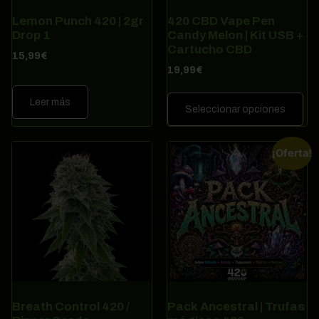
Lemon Punch 420 | 2gr
420 CBD Vape Pen
Drop 1
Candy Melon | Kit USB +
Cartucho CBD
15,99
€
19,99
€
Leer más
Seleccionar opciones
¡Oferta!
Breath Control 420 /
Pack Ancestral | Trufas