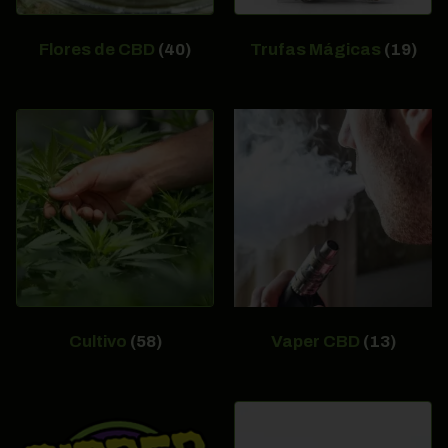
Flores de CBD
(40)
Trufas Mágicas
(19)
Cultivo
(58)
Vaper CBD
(13)