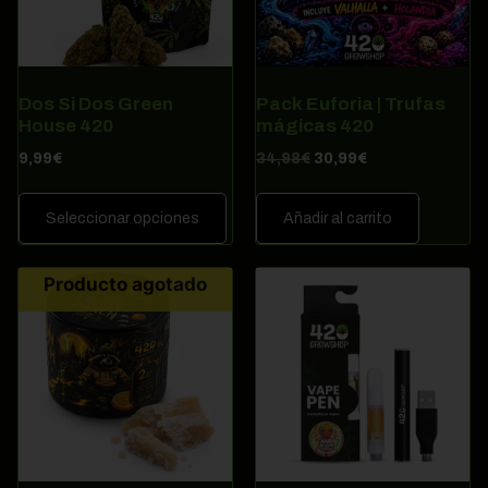
Dos Si Dos Green
Pack Euforia | Trufas
House 420
mágicas 420
9,99
€
34,98
€
30,99
€
Seleccionar opciones
Añadir al carrito
Producto agotado