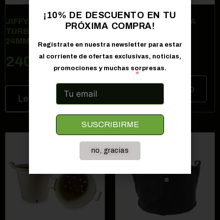
¡10% DE DESCUENTO EN TU
JIFFY PASTILLAS
MACETA REDONDA
PRÓXIMA COMPRA!
TURBA PRENSADA
CON ASAS 50L
24MM (2000UN)
Regístrate en nuestra newsletter para estar
9,96
€
al corriente de ofertas exclusivas, noticias,
240,03
€
promociones y muchas sorpresas.
Correo electrónico
Añadir al carrito
Leer más
SUSCRIBIRME
no, gracias