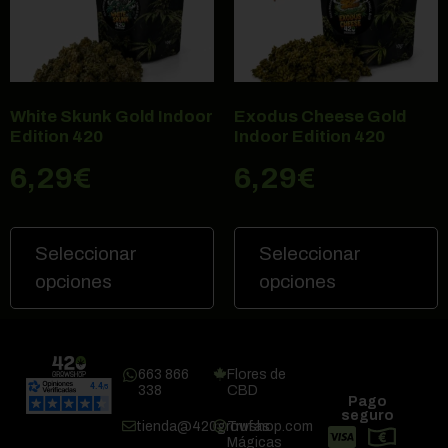
White Skunk Gold Indoor
Exodus Cheese Gold
Edition 420
Indoor Edition 420
6,29
€
6,29
€
Seleccionar
Seleccionar
opciones
opciones
663 866
Flores de
338
CBD
Pago
seguro
tienda@420growshop.com
Trufas
Mágicas