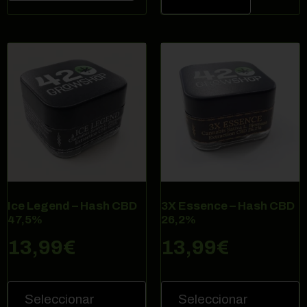
Ice Legend – Hash CBD
3X Essence – Hash CBD
47,5%
26,2%
13,99
€
13,99
€
Seleccionar
Seleccionar