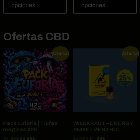
opciones
opciones
Ofertas CBD
¡Oferta!
¡Oferta!
Pack Euforia | Trufas
WILDKRAUT – ENERGY
mágicas 420
SNIFF – MENTHOL
34,98
€
30,99
€
19,99
€
14,99
€