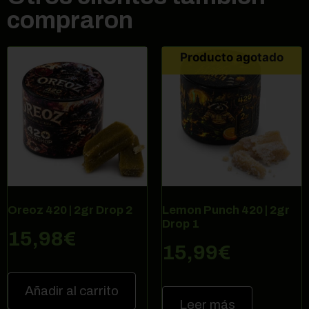
compraron
Producto agotado
Oreoz 420 | 2gr Drop 2
Lemon Punch 420 | 2gr
Drop 1
15,98
€
15,99
€
Añadir al carrito
Leer más