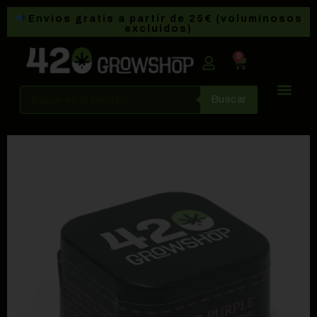
Envíos gratis a partir de 25€ (voluminosos
excluidos)
0
Buscar