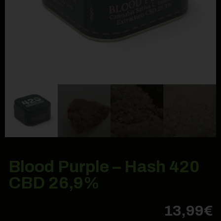
Blood Purple – Hash 420
CBD 26,9%
13,99
€