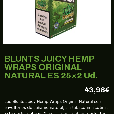
BLUNTS JUICY HEMP
WRAPS ORIGINAL
NATURAL ES 25×2 Ud.
43,98
€
Los Blunts Juicy Hemp Wraps Original Natural son
envoltorios de cáñamo natural, sin tabaco ni nicotina.
Este pack contiene 25 envoltorios dobles, perfectos