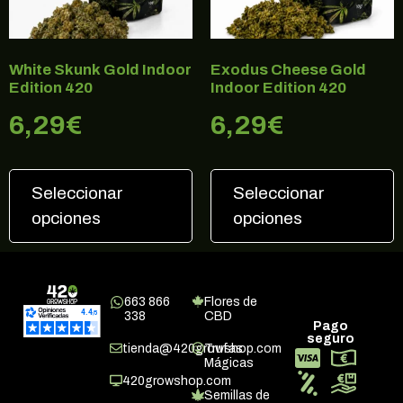
White Skunk Gold Indoor
Exodus Cheese Gold
Edition 420
Indoor Edition 420
6,29
€
6,29
€
Seleccionar
Seleccionar
opciones
opciones
663 866
Flores de
338
CBD
Pago
seguro
tienda@420growshop.com
Trufas
Mágicas
420growshop.com
Semillas de