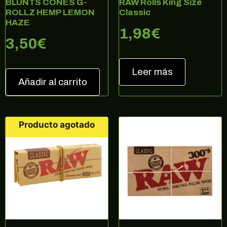
BLUNTS CONES G-
RAW Rolls King Size
¡10% DE DESCUENTO EN TU
ROLLZ HEMP LEMON
Classic
PRÓXIMA COMPRA!
HAZE
1,98
€
Regístrate en nuestra newsletter para estar
3,50
€
al corriente de ofertas exclusivas, noticias,
promociones y muchas sorpresas.
Correo electrónico
Leer más
Añadir al carrito
SUSCRIBIRME
Producto agotado
no, gracias