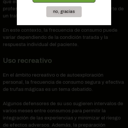
que el consumo debe estar supervisado por un
profesional de la salud mental y debe formar parte de
no, gracias
un tratamiento integral.
En este contexto, la frecuencia de consumo puede
variar dependiendo de la condición tratada y la
respuesta individual del paciente.
Uso recreativo
En el ámbito recreativo o de autoexploración
personal, la frecuencia de consumo segura y efectiva
de trufas mágicas es un tema debatido.
Algunos defensores de su uso sugieren intervalos de
varios meses entre consumos para permitir la
integración de las experiencias y minimizar el riesgo
de efectos adversos. Además, la preparación