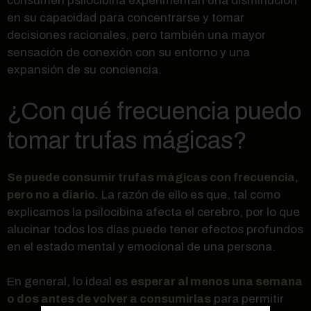
consumen psilocibina experimentan una disminución
en su capacidad para concentrarse y tomar
decisiones racionales, pero también una mayor
sensación de conexión con su entorno y una
expansión de su conciencia.
¿Con qué frecuencia puedo
tomar trufas mágicas?
Se puede consumir trufas mágicas con frecuencia,
pero no a diario.
La razón de ello es que, tal como
explicamos la psilocibina afecta el cerebro, por lo que
alucinar todos los días puede tener efectos profundos
en el estado mental y emocional de una persona.
En general, lo ideal es
esperar al menos una semana
o dos antes de volver a consumirlas
para permitir