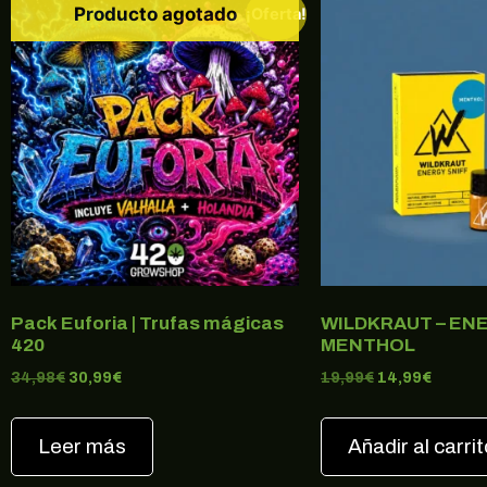
Producto agotado
¡Oferta!
Pack Euforia | Trufas mágicas
WILDKRAUT – ENE
420
MENTHOL
34,98
€
30,99
€
19,99
€
14,99
€
Leer más
Añadir al carrit