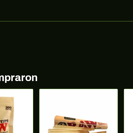
ompraron
¡10% DE DESCUENTO EN TU PRÓXIMA
COMPRA!