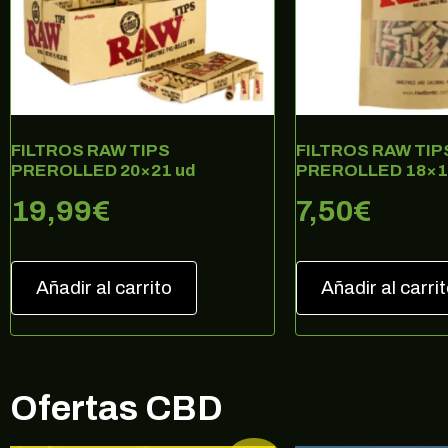
Regíst
FILTROS RAW TIPS
FILTROS RAW TIP
PREROLLED 20×21 ud
PREROLLED 18×1
19,99
€
7,50
€
Añadir al carrito
Añadir al carri
Ofertas CBD