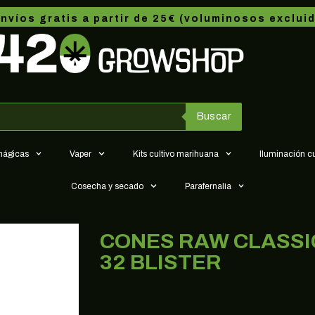
nvíos gratis a partir de 25€ (voluminosos exclui
Buscar
 mágicas
Vaper
Kits cultivo marihuana
Iluminación c
Cosecha y secado
Parafernalia
CONES RAW CLASSIC 1
32 BLISTER