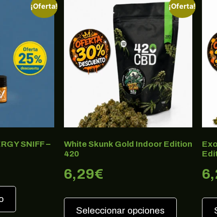
¡Oferta!
¡Oferta!
RGY SNIFF –
White Skunk Gold Indoor Edition
Exo
420
Edi
6,29
€
6
o
Seleccionar opciones