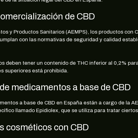
¡10% DE DESCUENTO EN TU PRÓXIMA
comercialización de CBD
COMPRA!
rate en nuestra newsletter para estar al corriente de of
os y Productos Sanitarios (AEMPS), los productos con 
exclusivas, noticias, promociones y muchas sorpresas.
Correo electrónico
mplan con las normativas de seguridad y calidad estab
s deben tener un contenido de THC inferior al 0,2% para
s superiores está prohibida.
SUSCRIBIRME
n de medicamentos a base de CBD
no, gracias
camentos a base de CBD en España están a cargo de la AE
ico llamado Epidiolex, que se utiliza para tratar ciertos 
os cosméticos con CBD