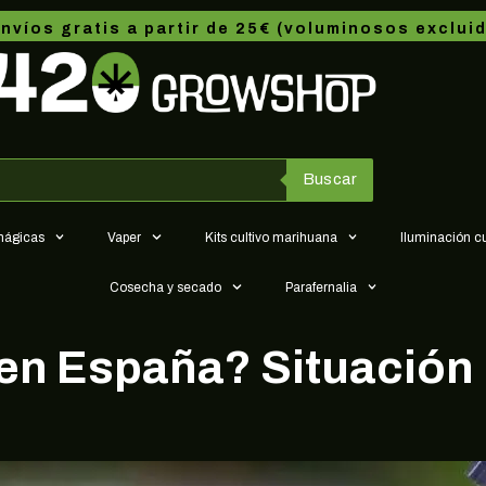
nvíos gratis a partir de 25€ (voluminosos exclui
Buscar
 mágicas
Vaper
Kits cultivo marihuana
Iluminación c
Cosecha y secado
Parafernalia
 en España? Situación