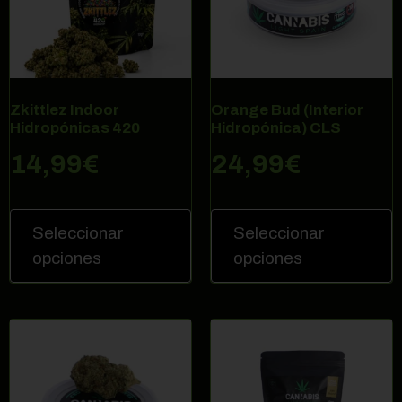
Zkittlez Indoor
Orange Bud (Interior
Hidropónicas 420
Hidropónica) CLS
14,99
€
24,99
€
Seleccionar
Seleccionar
opciones
opciones