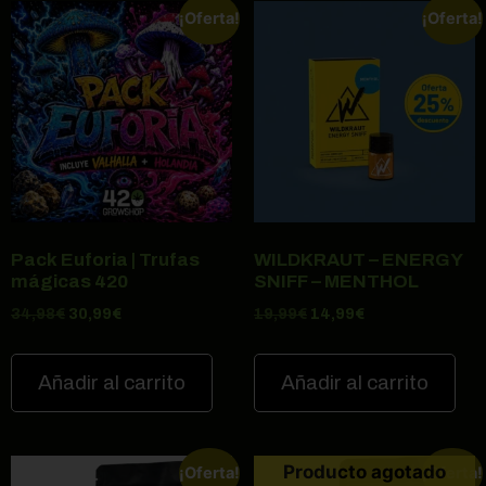
¡Oferta!
¡Oferta!
Pack Euforia | Trufas
WILDKRAUT – ENERGY
mágicas 420
SNIFF – MENTHOL
34,98
€
30,99
€
19,99
€
14,99
€
Añadir al carrito
Añadir al carrito
Producto agotado
¡Oferta!
¡Oferta!