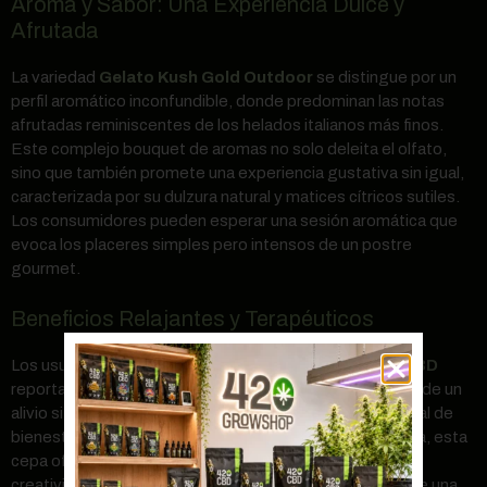
Aroma y Sabor: Una Experiencia Dulce y
Afrutada
La variedad
Gelato Kush Gold Outdoor
se distingue por un
perfil aromático inconfundible, donde predominan las notas
afrutadas reminiscentes de los helados italianos más finos.
Este complejo bouquet de aromas no solo deleita el olfato,
sino que también promete una experiencia gustativa sin igual,
caracterizada por su dulzura natural y matices cítricos sutiles.
Los consumidores pueden esperar una sesión aromática que
evoca los placeres simples pero intensos de un postre
gourmet.
Beneficios Relajantes y Terapéuticos
Los usuarios de
Gelato Kush Gold Outdoor Flores CBD
reportan una amplia gama de efectos beneficiosos, desde un
alivio significativo del estrés hasta una sensación general de
bienestar. Gracias a su equilibrada composición genética, esta
cepa ofrece lo mejor de ambos mundos: la energía y
creatividad de una Sativa, con la relajación y el confort de una