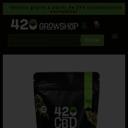
Envíos gratis a partir de 25€ (voluminosos
excluidos)
0
Buscar