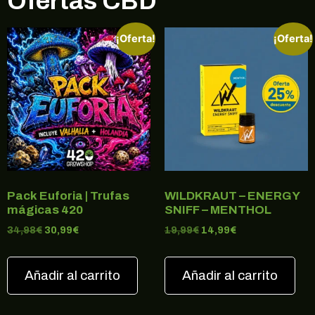
Ofertas CBD
¡Oferta!
¡Oferta!
Pack Euforia | Trufas
WILDKRAUT – ENERGY
mágicas 420
SNIFF – MENTHOL
34,98
€
30,99
€
19,99
€
14,99
€
Añadir al carrito
Añadir al carrito