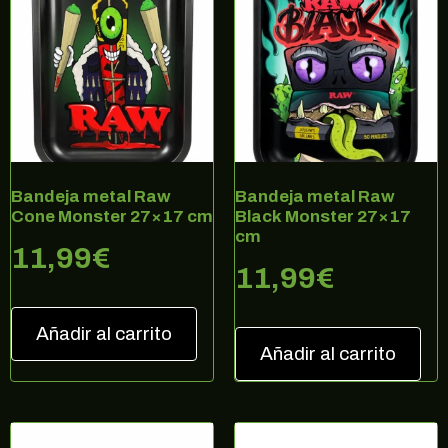
¡10% DE DESCUENTO EN TU
PRÓXIMA COMPRA!
Regístrate en nuestra newsletter para estar
al corriente de ofertas exclusivas, noticias,
Bandeja metal Raw
Bandeja metal Raw
promociones y muchas sorpresas.
Correo electrónico
Cone Monster 27×17 cm
Black Monster 27×17
cm
11,99
€
11,99
€
SUSCRIBIRME
Añadir al carrito
Añadir al carrito
no, gracias