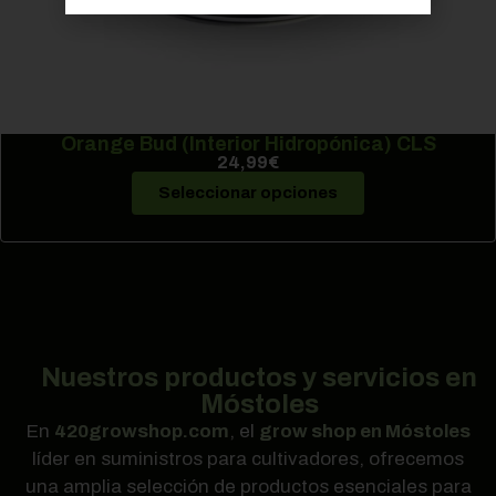
Orange Bud (Interior Hidropónica) CLS
24,99
€
Seleccionar opciones
Nuestros productos y servicios en
Móstoles
En
420growshop.com
, el
grow shop en Móstoles
líder en suministros para cultivadores, ofrecemos
una amplia selección de productos esenciales para