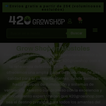
Envíos gratis a partir de 25€ (voluminosos
excluidos)
0
Buscar
Grow Shop en Móstoles
Para aquellos entusiastas de la jardinería interior y la
cultura cannábica en Móstoles, 420growshop.com es
la referencia definitiva. En nuestro
grow shop
,
ofrecemos una amplia gama de productos de alta
calidad para el cultivo de plantas, desde semillas
hasta equipos de iluminación y sistemas de
ventilación. Nuestro compromiso con la excelencia y
el conocimiento experto hacen que 420growshop.com
sea el destino principal para todos los amantes del