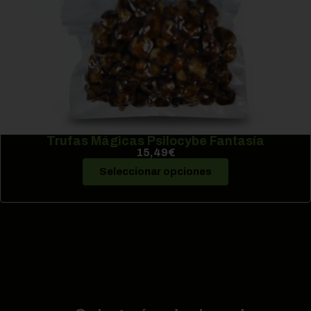
Trufas Mágicas Psilocybe Fantasía
15,49
€
Seleccionar opciones