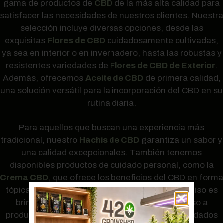
gama de productos de
CBD
de la más alta calidad para
satisfacer las necesidades de nuestros clientes. Nuestra
selección incluye diversas opciones, desde las
exquisitas
Flores de CBD
cuidadosamente cultivadas,
ya sea en interior o en invernadero, hasta las robustas y
resistentes variedades de
Flores de CBD de Exterior
.
Además, ofrecemos
Aceite de CBD
de primera calidad,
una solución versátil para la incorporación del CBD en su
rutina diaria.
Para aquellos que buscan una experiencia más
tradicional, nuestro
Hachís de CBD
garantiza un sabor y
una calidad excepcionales. También tenemos
disponibles productos de cuidado personal, como la
Crema CBD
, que ofrece los beneficios del CBD en forma
tópica. En 420growshop.com, nuestro compromiso es
brindar a nuestros clientes en Móstoles acceso a
productos de CBD de la más alta calidad, respaldados