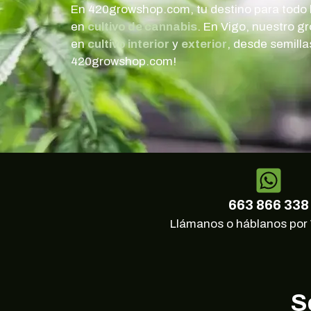
En 420growshop.com, tu destino para todo l
en
cultivo de cannabis
. En Vigo, nuestro g
en
cultivo interior
y
exterior
, desde semilla
420growshop.com!
663 866 338
Llámanos o háblanos po
S