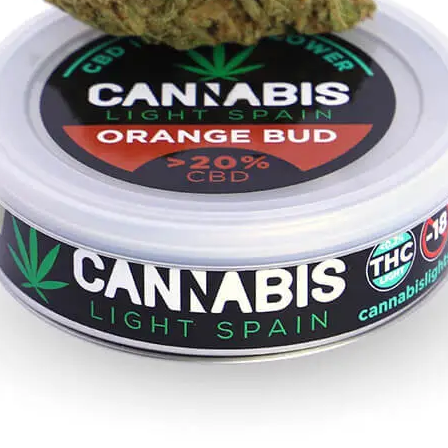
¡10% DE DESCUENTO EN TU PRÓXIMA
COMPRA!
rate en nuestra newsletter para estar al corriente de of
exclusivas, noticias, promociones y muchas sorpresas.
Correo electrónico
SUSCRIBIRME
no, gracias