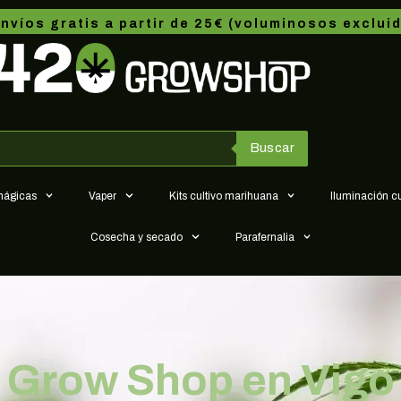
nvíos gratis a partir de 25€ (voluminosos exclui
Buscar
 mágicas
Vaper
Kits cultivo marihuana
Iluminación c
Cosecha y secado
Parafernalia
Grow Shop en Vigo