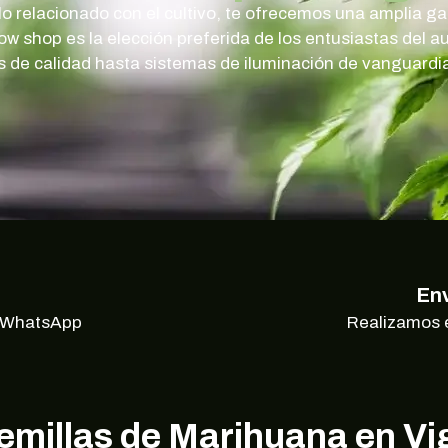
o relacionado con el cultivo, te ofrecemos una amplia 
row shop es la elección preferida de los entusiastas del a
s de calidad hasta sistemas de iluminación de vanguardia
Env
r WhatsApp
Realizamos 
emillas de Marihuana en Vi