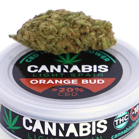
¡10% DE DESCUENTO EN TU PRÓXIMA
COMPRA!
rate en nuestra newsletter para estar al corriente de of
exclusivas, noticias, promociones y muchas sorpresas.
Correo electrónico
SUSCRIBIRME
no, gracias