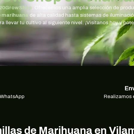
20GrowShop
. Ofrecemos una amplia selección de produc
e marihuana
de alta calidad hasta sistemas de iluminac
 llevar tu cultivo al siguiente nivel. ¡Visítanos hoy y po
Env
r WhatsApp
Realizamos 
llas de Marihuana en Vila