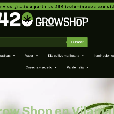
nvíos gratis a partir de 25€ (voluminosos exclui
Buscar
 mágicas
Vaper
Kits cultivo marihuana
Iluminación c
Cosecha y secado
Parafernalia
row Shop en Vilamal