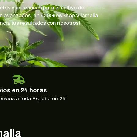
tos y accesorios para el cultivo de
plantas
ión avanzados, en 420GrowShop Vilamalla
tencia tus resultados con nosotros!
íos en 24 horas
envíos a toda España en 24h
malla