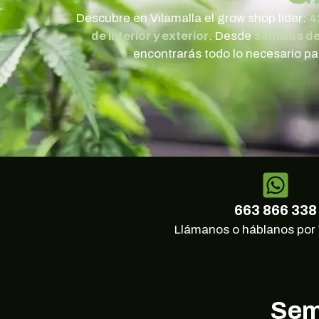
Descubre en Vilamalla el grow shop líder:
4
de interior y exterior
. Desde
semillas d
encontrarás todo lo necesario para
663 866 338
Llámanos o háblanos po
Semi