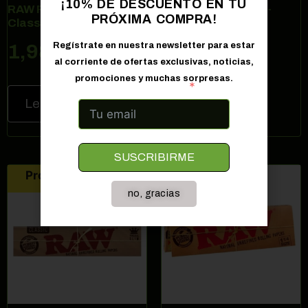
¡10% DE DESCUENTO EN TU
RAW Rolls King Size
BLUNTS CONES G-
PRÓXIMA COMPRA!
Classic
ROLLZ HEMP
MULTIFRUIT
Regístrate en nuestra newsletter para estar
1,98
€
3,50
€
al corriente de ofertas exclusivas, noticias,
promociones y muchas sorpresas.
Correo electrónico
Leer más
Leer más
SUSCRIBIRME
Producto agotado
no, gracias