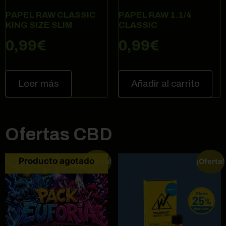
PAPEL RAW CLASSIC
PAPEL RAW 1.1/4
KING SIZE SLIM
CLASSIC
0,99
€
0,99
€
Leer más
Añadir al carrito
Ofertas CBD
Producto agotado
¡Oferta!
¡Oferta!