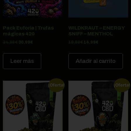
Pack Euforia | Trufas
WILDKRAUT – ENERGY
mágicas 420
SNIFF – MENTHOL
34,98
€
30,99
€
19,99
€
14,99
€
Leer más
Añadir al carrito
¡Oferta!
¡Oferta!