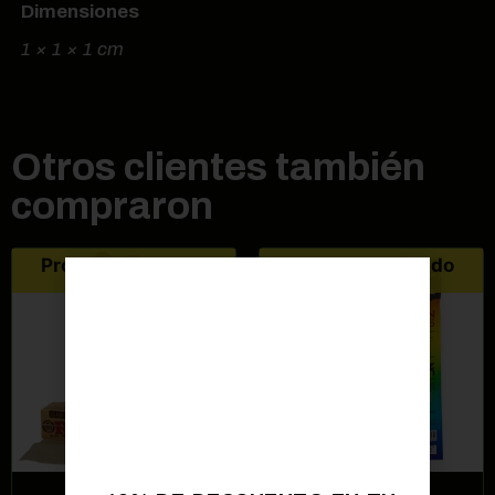
Dimensiones
1 × 1 × 1 cm
Otros clientes también
compraron
Producto agotado
Producto agotado