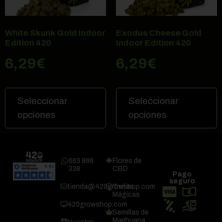
White Skunk Gold Indoor
Exodus Cheese Gold
Edition 420
Indoor Edition 420
6,29
€
6,29
€
Seleccionar
Seleccionar
opciones
opciones
663 866
Flores de
338
CBD
Pago
seguro
tienda@420growshop.com
Trufas
Mágicas
420growshop.com
Semillas de
Marihuana