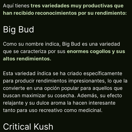
Aquí tienes
tres variedades muy productivas que
han recibido reconocimientos por su rendimiento:
Big Bud
Como su nombre indica, Big Bud es una variedad
que se caracteriza por sus
enormes cogollos y sus
altos rendimientos.
Esta variedad índica se ha criado específicamente
¡10% DE DESCUENTO EN TU
para producir rendimientos impresionantes, lo que la
PRÓXIMA COMPRA!
convierte en una opción popular para aquellos que
Regístrate en nuestra newsletter para estar
buscan maximizar su cosecha. Además, su efecto
al corriente de ofertas exclusivas, noticias,
relajante y su dulce aroma la hacen interesante
promociones y muchas sorpresas.
tanto para uso recreativo como medicinal.
Correo electrónico
Critical Kush