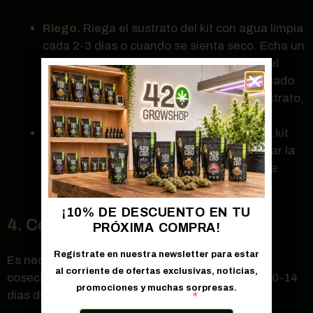
Riego.
Riega el sustrato del kit con agua limpia
cada 2-3 días o cuando se sienta seco. Echa un
ojo con regularidad para que encuentres el
equilibrio y esté húmedo, pero no encharcado.
Si se te pasa la mano puedes dañar el sustrato,
ya que se pudrirá.
Ventilación.
Es importante permitir que el kit
tenga una ventilación adecuada para evitar la
acumulación de humedad y la aparición de
moho.
¡10% DE DESCUENTO EN TU
4. Cosecha
PRÓXIMA COMPRA!
Regístrate en nuestra newsletter para estar
Es necesario que sepas cuál es momento de
al corriente de ofertas exclusivas, noticias,
cosechar. Las primeras setas aparecerán a los 10-14
promociones y muchas sorpresas.
días de haber preparado el kit.
Correo electrónico