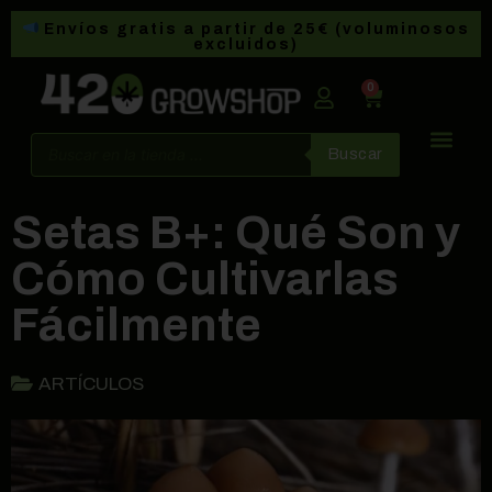
Envíos gratis a partir de 25€ (voluminosos
excluidos)
0
Buscar
Setas B+: Qué Son y
Cómo Cultivarlas
Fácilmente
ARTÍCULOS