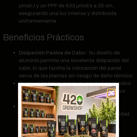
μmol/J y un PPF de 633 μmol/s a 25 cm,
asegurando una luz intensa y distribuida
uniformemente.
Beneficios Prácticos
Disipación Pasiva de Calor:
Su diseño de
aluminio permite una excelente disipación del
calor, lo que facilita la colocación del panel
cerca de las plantas sin riesgo de daño térmico.
Protección IP54:
Asegura resistencia al polvo
y la humedad, ideal para entornos de cultivo
exigentes.
Regulador de Potencia:
Los modelos de
mayor potencia permiten ajustar la intensidad
lumínica para adaptarse a necesidades
específicas, ofreciendo un control preciso
sobre el ambiente de cultivo.