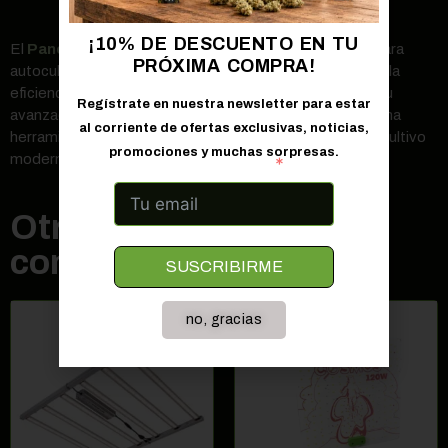
¡10% DE DESCUENTO EN TU
El
Panel LED Cosmos 65W
es una elección superior para
PRÓXIMA COMPRA!
autocultivadores y profesionales que buscan maximizar la
eficiencia y la productividad de sus cultivos interiores. Su
Regístrate en nuestra newsletter para estar
avanzada tecnología y diseño flexible lo convierten en una
al corriente de ofertas exclusivas, noticias,
herramienta indispensable para cualquier operación de cultivo
promociones y muchas sorpresas.
moderna.
Correo electrónico
Otros clientes también
compraron
SUSCRIBIRME
no, gracias