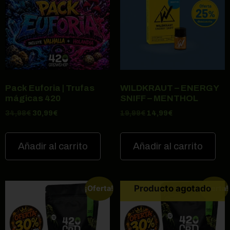
Pack Euforia | Trufas
WILDKRAUT – ENERGY
mágicas 420
SNIFF – MENTHOL
34,98
€
30,99
€
19,99
€
14,99
€
Añadir al carrito
Añadir al carrito
Producto agotado
¡Oferta!
¡Oferta!