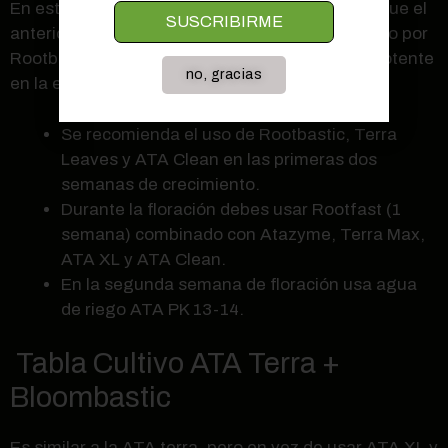
En esta tabla se utilizan los mismos productos que el
SUSCRIBIRME
anterior, salvo ATA Rootfast, el cual es sustituido por
Rootbastic. Este último ofrece un efecto más potente
no, gracias
en la estimulación de las raíces.
Se recomienda el uso de Rootbastic, Terra
Leaves y ATA Clean en las primeras dos
semanas de crecimiento.
Durante la floración debes usar Rootfast (1
semana) combinado con Atazyme, Terra Max,
ATA XL y ATA Clean.
En la segunda semana de floración usa agua
de riego ATA PK 13-14.
Tabla Cultivo ATA Terra +
Bloombastic
Es similar a la ATA terra, pero en vez de usar ATA XL y