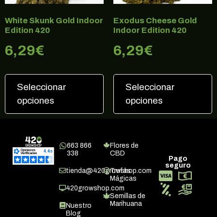
White Skunk Gold Indoor
Exodus Cheese Gold
Edition 420
Indoor Edition 420
6,29
€
6,29
€
Seleccionar
Seleccionar
opciones
opciones
663 866
Flores de
338
CBD
Pago
seguro
tienda@420growshop.com
Trufas
Mágicas
420growshop.com
Semillas de
Marihuana
Nuestro
Blog