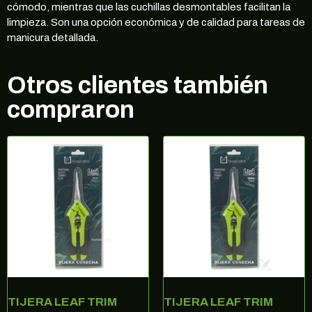
cómodo, mientras que las cuchillas desmontables facilitan la
limpieza. Son una opción económica y de calidad para tareas de
manicura detallada.
Otros clientes también
compraron
¡10% DE DESCUENTO EN TU
PRÓXIMA COMPRA!
Regístrate en nuestra newsletter para estar
al corriente de ofertas exclusivas, noticias,
promociones y muchas sorpresas.
Correo electrónico
TIJERA LEAF TRIM
TIJERA LEAF TRIM
SUSCRIBIRME