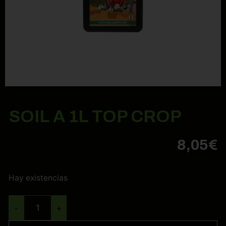
SOIL A 1L TOP CROP
8,05
€
Hay existencias
-
+