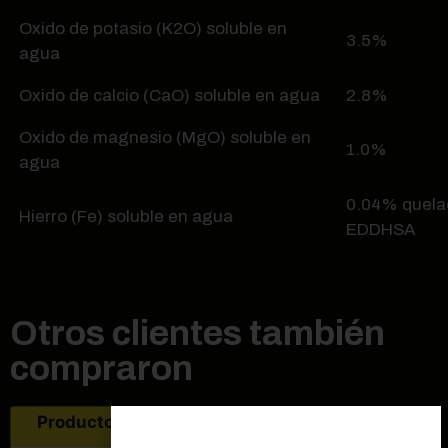
Oxido de potasio (K2O) soluble en
3.5%
agua
Oxido de calcio (CaO) soluble en agua
2.8%
Oxido de magnesio (MgO) soluble en
1.0%
agua
0.04% quela
Hierro (Fe) soluble en agua
EDDHSA
Otros clientes también
compraron
Producto agotado