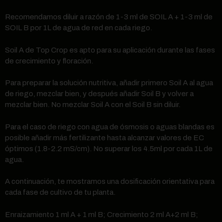
Recomendamos diluir a razón de 1-3 ml de SOIL A + 1-3 ml de
SOIL B por 1L de agua de red en cada riego.
Soil A de Top Crop es apto para su aplicación durante las fases
de crecimiento y floración.
Para preparar la solución nutritiva, añadir primero Soil A al agua
de riego, mezclar bien, y después añadir Soil B y volver a
mezclar bien. No mezclar Soil A con el Soil B sin diluir.
Para el caso de riego con agua de ósmosis o aguas blandas es
posible añadir más fertilizante hasta alcanzar valores de EC
óptimos (1.8-2.2 mS/cm). No superar los 4.5ml por cada 1L de
agua.
A continuación, te mostramos una dosificación orientativa para
cada fase de cultivo de tu planta.
Enraizamiento 1 ml A + 1 ml B; Crecimiento 2 ml A+2 ml B;