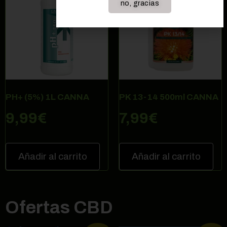
no, gracias
PH+ (5%) 1L CANNA
PK 13-14 500ml CANNA
9,99
€
7,99
€
Añadir al carrito
Añadir al carrito
Ofertas CBD