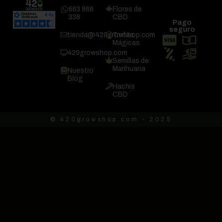
663 866
Flores de
338
CBD
Pago
seguro
tienda@420growshop.com
Trufas
Mágicas
420growshop.com
Semillas de
Marihuana
Nuestro
Blog
Hachis
CBD
© 420growshop.com - 2025