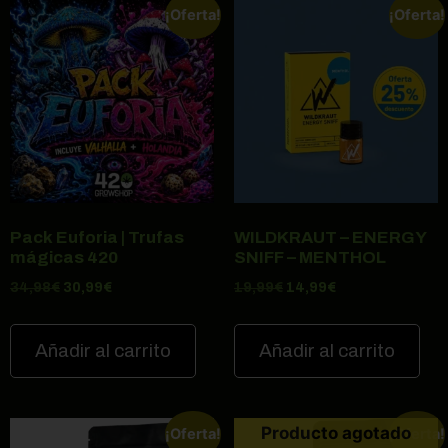
¡Oferta!
¡Oferta!
Pack Euforia | Trufas
WILDKRAUT – ENERGY
mágicas 420
SNIFF – MENTHOL
34,98
€
30,99
€
19,99
€
14,99
€
Añadir al carrito
Añadir al carrito
Producto agotado
¡Oferta!
¡Oferta!