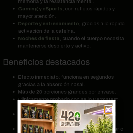
memoria y la resistencia mental.
Gaming y eSports
, con reflejos rápidos y
mayor atención.
Deporte y entrenamiento
, gracias a la rápida
activación de la cafeína.
Noches de fiesta
, cuando el cuerpo necesita
mantenerse despierto y activo.
Beneficios destacados
Efecto inmediato: funciona en segundos
gracias a la absorción nasal.
Más de 20 porciones grandes por envase.
Clínicamente probado con sello Dermatest
“Excelente”.
Ingredientes naturales y amigables con el
estómago.
Alternativa saludable a bebidas con azúcar o