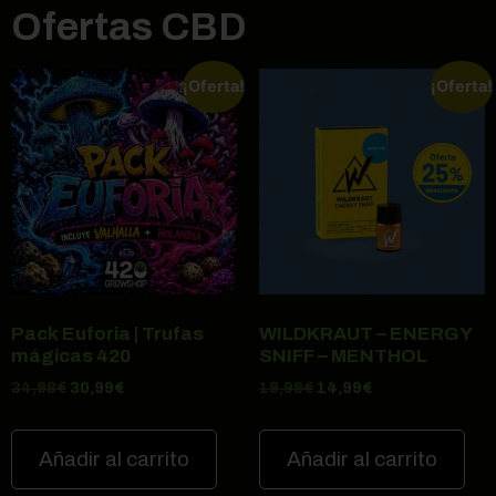
Ofertas CBD
¡Oferta!
¡Oferta!
Pack Euforia | Trufas
WILDKRAUT – ENERGY
mágicas 420
SNIFF – MENTHOL
34,98
€
30,99
€
19,99
€
14,99
€
Añadir al carrito
Añadir al carrito