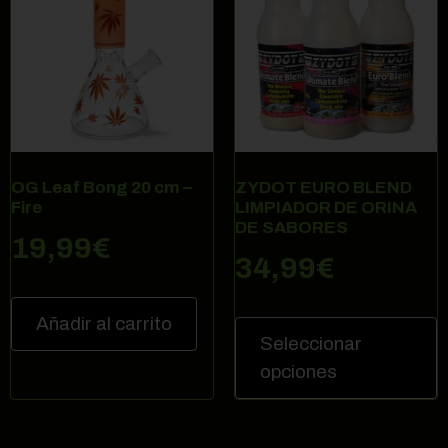
OG Leaf Bong 20 cm –
ZYDOT EURO BLEND
Fire
LIMPIADOR DE ORINA
DE SABORES
19,99
€
34,99
€
Añadir al carrito
Seleccionar
opciones