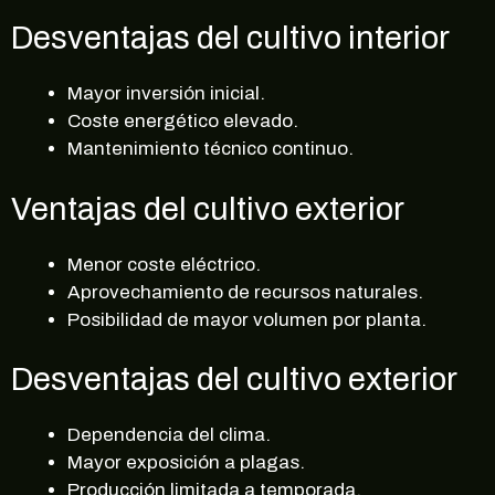
¡10% DE DESCUENTO EN TU
Desventajas del cultivo interior
PRÓXIMA COMPRA!
Regístrate en nuestra newsletter para estar
Mayor inversión inicial.
al corriente de ofertas exclusivas, noticias,
Coste energético elevado.
promociones y muchas sorpresas.
Mantenimiento técnico continuo.
Correo electrónico
Ventajas del cultivo exterior
Menor coste eléctrico.
SUSCRIBIRME
Aprovechamiento de recursos naturales.
Posibilidad de mayor volumen por planta.
no, gracias
Desventajas del cultivo exterior
Dependencia del clima.
Mayor exposición a plagas.
Producción limitada a temporada.