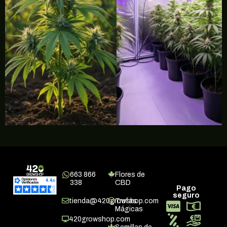
663 866
Flores de
338
CBD
Pago
seguro
tienda@420growshop.com
Trufas
Mágicas
420growshop.com