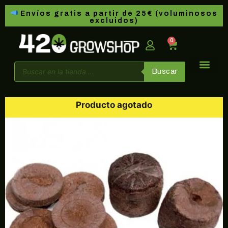
Envíos gratis a partir de 25€ (voluminosos
excluidos)
0
Buscar
Producto agotado