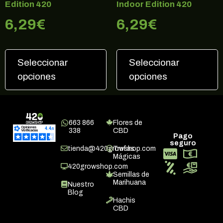
Edition 420
Indoor Edition 420
6,29
€
6,29
€
Seleccionar
Seleccionar
opciones
opciones
663 866
Flores de
338
CBD
Pago
seguro
tienda@420growshop.com
Trufas
Mágicas
420growshop.com
Semillas de
Marihuana
Nuestro
Blog
Hachis
CBD