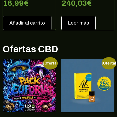
16,99
€
240,03
€
no, gracias
Añadir al carrito
Leer más
Ofertas CBD
¡Oferta!
¡Oferta!