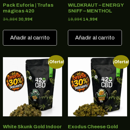
Pack Euforia | Trufas
WILDKRAUT – ENERGY
mágicas 420
SNIFF – MENTHOL
34,98
€
30,99
€
19,99
€
14,99
€
Añadir al carrito
Añadir al carrito
¡Oferta!
¡Oferta!
White Skunk Gold Indoor
Exodus Cheese Gold