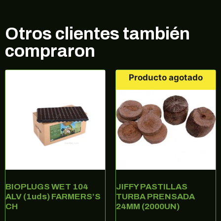
Otros clientes también
compraron
Producto agotado
¡10% DE DESCUENTO EN TU
PRÓXIMA COMPRA!
Regístrate en nuestra newsletter para estar
al corriente de ofertas exclusivas, noticias,
promociones y muchas sorpresas.
Correo electrónico
BIOPLUGS WET 104
JIFFY PASTILLAS
ALV (1uds) FARMERS’S
TURBA PRENSADA
SUSCRIBIRME
CH
24MM (2000UN)