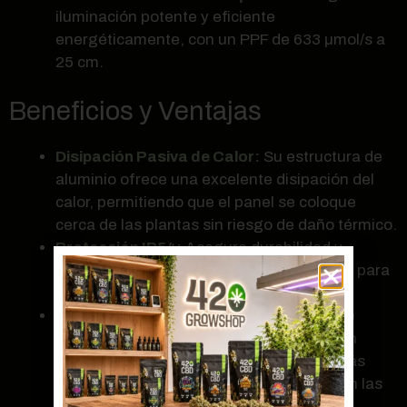
iluminación potente y eficiente
energéticamente, con un PPF de 633 μmol/s a
25 cm.
Beneficios y Ventajas
Disipación Pasiva de Calor:
Su estructura de
aluminio ofrece una excelente disipación del
calor, permitiendo que el panel se coloque
cerca de las plantas sin riesgo de daño térmico.
Protección IP54:
Asegura durabilidad y
resistencia contra polvo y humedad, ideal para
entornos de cultivo exigentes.
Regulación de Potencia:
Los modelos de
mayor potencia (120w y 150w) incluyen un
regulador de potencia, ofreciendo aún más
control sobre la intensidad lumínica según las
necesidades específicas de tu cultivo.