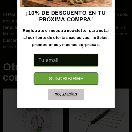
¡10% DE DESCUENTO EN TU
El
Panel LED Cosmos 45W
de Vanguard Hydroponics no solo
PRÓXIMA COMPRA!
mejora el crecimiento y floración de tus plantas, sino que
también contribuye a un cultivo más sostenible y eficiente. Es
Regístrate en nuestra newsletter para estar
la elección perfecta para autocultivadores y profesionales que
al corriente de ofertas exclusivas, noticias,
buscan optimizar el soporte lumínico en sus espacios de
promociones y muchas sorpresas.
cultivo.
Correo electrónico
Otros clientes también
compraron
SUSCRIBIRME
no, gracias