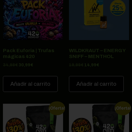
Pack Euforia | Trufas
WILDKRAUT – ENERGY
mágicas 420
SNIFF – MENTHOL
34,98
€
30,99
€
19,99
€
14,99
€
Añadir al carrito
Añadir al carrito
¡Oferta!
¡Oferta!