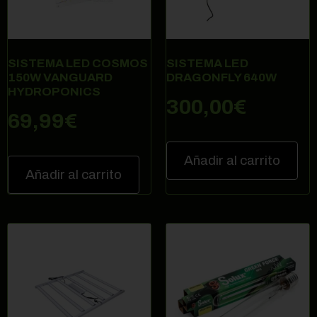
SISTEMA LED COSMOS
SISTEMA LED
150W VANGUARD
DRAGONFLY 640W
HYDROPONICS
300,00
€
69,99
€
Añadir al carrito
Añadir al carrito