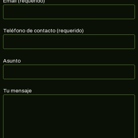
Email (requerido)
al corriente de ofertas exclusivas, noticias,
promociones y muchas sorpresas.
Correo electrónico
Teléfono de contacto (requerido)
SUSCRIBIRME
Asunto
no, gracias
Tu mensaje