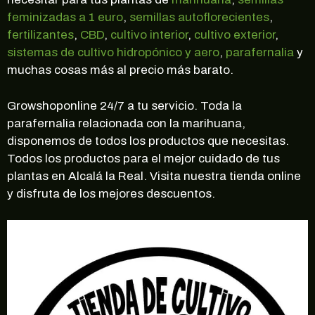
feminizadas a 1 euro
,
semillas autoflorecientes
,
fertilizantes
,
CBD
,
cultivo interior
,
cultivo exterior
,
sistemas de cultivo hidropónico y aero
,
parafernalia
y
muchas cosas más al precio más barato.
Growshoponline 24/7 a tu servicio. Toda la
parafernalia relacionada con la marihuana,
disponemos de todos los productos que necesitas.
Todos los productos para el mejor cuidado de tus
plantas en Alcalá la Real. Visita nuestra tienda online
y disfruta de los mejores descuentos.