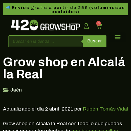
Envíos gratis a partir de 25€ (voluminosos
excluidos)
0
Buscar
Grow shop en Alcalá
la Real
Jaén
Actualizado el día 2 abril, 2021 por
Rubén Tomás Vidal
Grow shop en Alcalá la Real con todo lo que puedes
necesitar para tus plantas de
marihuana
,
semillas