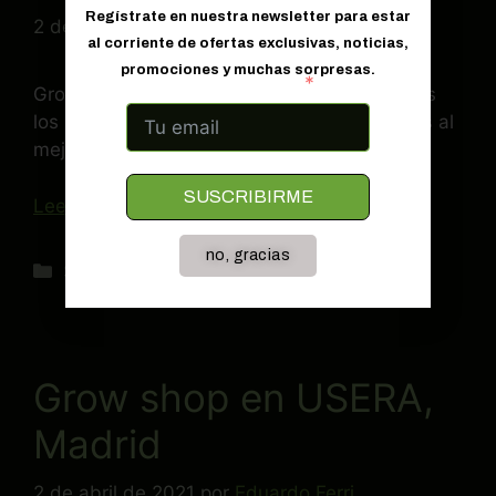
2 de abril de 2021
por
Eduardo Ferri
Grow shop en VICALVARO, Madrid con todos
los productos que necesitas para tus plantas al
mejor precio.
Leer más
Sin categoría
Grow shop en USERA,
Madrid
2 de abril de 2021
por
Eduardo Ferri