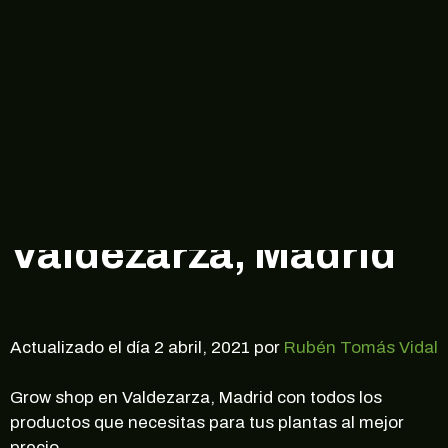
Envíos gratis a partir de 25€ (voluminosos
excluidos)
0
Buscar
Grow shop en
Valdezarza, Madrid
Actualizado el día 2 abril, 2021 por
Rubén Tomás Vidal
Grow shop en Valdezarza, Madrid con todos los
productos que necesitas para tus plantas al mejor
precio.