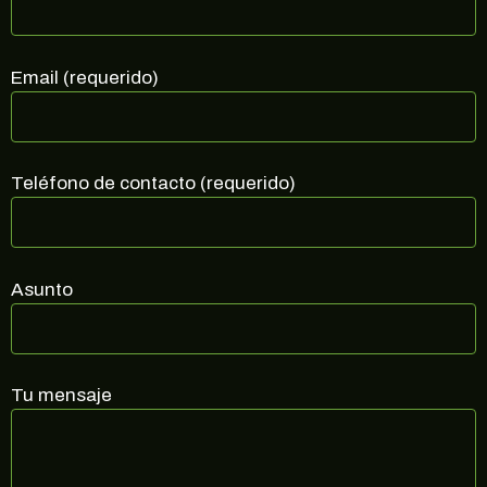
Email (requerido)
Teléfono de contacto (requerido)
¡10% DE DESCUENTO EN TU
PRÓXIMA COMPRA!
Regístrate en nuestra newsletter para estar
al corriente de ofertas exclusivas, noticias,
Asunto
promociones y muchas sorpresas.
Correo electrónico
Tu mensaje
SUSCRIBIRME