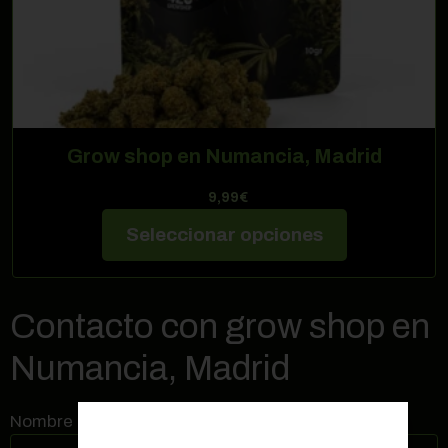
Grow shop en Numancia, Madrid
9,99
€
Seleccionar opciones
Contacto con grow shop en
Numancia, Madrid
Nombre (requerido)