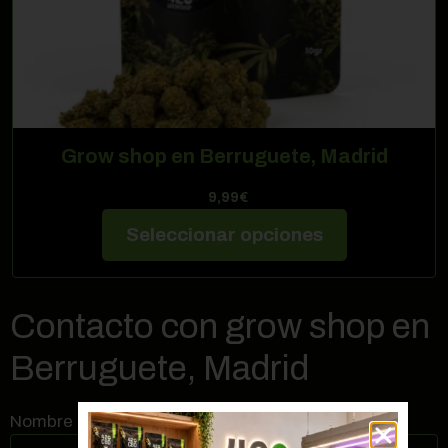
Grow shop en Berruguete, Madrid
9,99
€
Seleccionar opciones
Contacto con grow shop en
Berruguete, Madrid
Nombre (requerido)