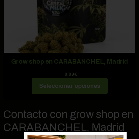
Grow shop en CARABANCHEL, Madrid
9,99
€
Seleccionar opciones
Contacto con grow shop en
CARABANCHEL, Madrid