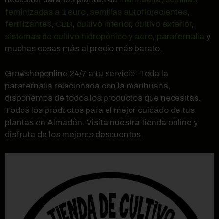
feminizadas a 1 euro
,
semillas autoflorecientes
,
fertilizantes
,
CBD
,
cultivo interior
,
cultivo exterior
,
sistemas de cultivo hidropónico y aero
,
parafernalia
y
muchas cosas más al precio más barato.
Growshoponline 24/7 a tu servicio. Toda la
parafernalia relacionada con la marihuana,
disponemos de todos los productos que necesitas.
Todos los productos para el mejor cuidado de tus
plantas en Almadén. Visita nuestra tienda online y
disfruta de los mejores descuentos.