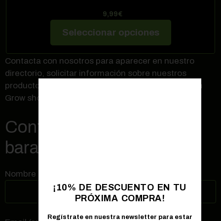
9,99
€
Seleccionar opciones
Contacta con nosotros para aparecer en nuestro
directorio, solicitar información sobre nuestros
productos,
abrir una franquicia
o si quieres abrir un
Grow shop en Almadén
Contactar con Grow shop
barato en Almadén
Nombre (requerido)
¡10% DE DESCUENTO EN TU
PRÓXIMA COMPRA!
Regístrate en nuestra newsletter para estar