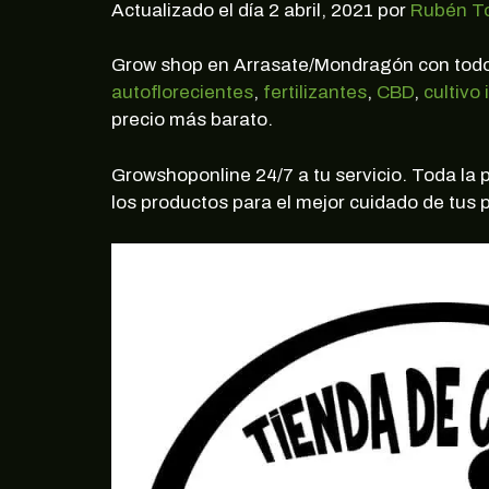
Grow shop en Gipuz