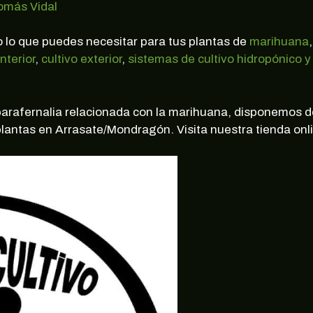
koa>Arrasate/Mondragón