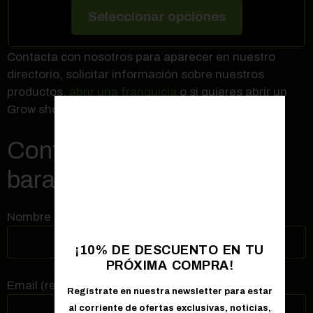
Seleccionar opciones
Contacta con nosotros para aparecer en nuestro
directorio, solicitar información sobre nuestros
productos,
abrir una franquicia
o si quieres abrir un
Grow shop en Avilés
Contactar con Grow shop
barato en Avilés
Nombre (requerido)
¡10% DE DESCUENTO EN TU
PRÓXIMA COMPRA!
Email (requerido)
Regístrate en nuestra newsletter para estar
al corriente de ofertas exclusivas, noticias,