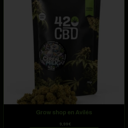
Grow shop en Avilés
9,99
€