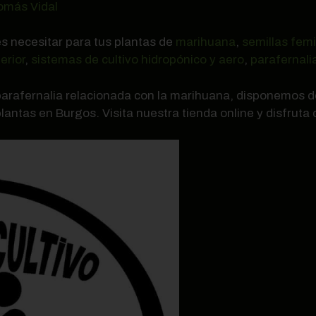
omás Vidal
s necesitar para tus plantas de
marihuana
,
semillas femi
erior
,
sistemas de cultivo hidropónico y aero
,
parafernali
 parafernalia relacionada con la marihuana, disponemos 
lantas en Burgos. Visita nuestra tienda online y disfruta