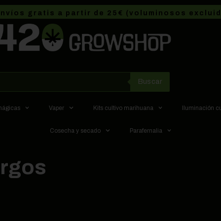
nvíos gratis a partir de 25€ (voluminosos exclui
Buscar
 mágicas
Vaper
Kits cultivo marihuana
Iluminación c
Cosecha y secado
Parafernalia
urgos