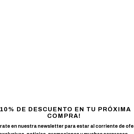
ow shop en Burgos
Grow shop en Bur
15,98
€
11,99
€
¡10% DE DESCUENTO EN TU PRÓXIMA
Añadir al carrito
Añadir al carrito
COMPRA!
rate en nuestra newsletter para estar al corriente de of
tro directorio, solicitar información sobre nuestros pro