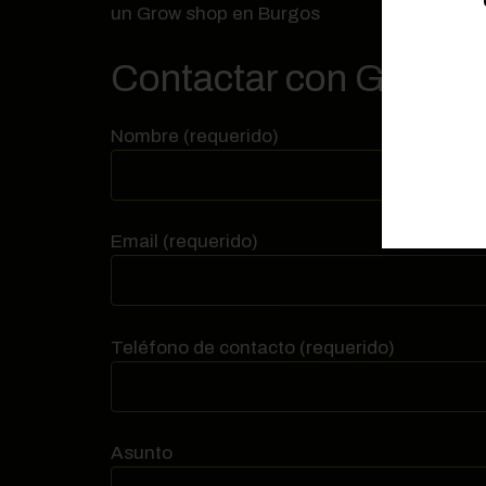
un Grow shop en Burgos
Contactar con Grow s
Nombre (requerido)
Email (requerido)
Teléfono de contacto (requerido)
Asunto