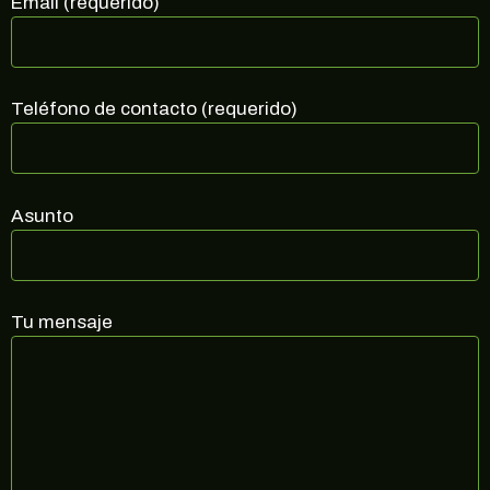
Email (requerido)
al corriente de ofertas exclusivas, noticias,
promociones y muchas sorpresas.
Correo electrónico
Teléfono de contacto (requerido)
SUSCRIBIRME
Asunto
no, gracias
Tu mensaje