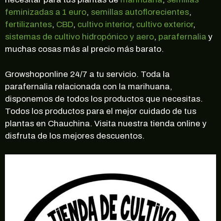
feminizadas a 1 euro
,
semillas autoflorecientes
,
fertilizantes
,
CBD
,
cultivo interior
,
cultivo exterior
,
sistemas de cultivo hidropónico y aero
,
parafernalia
y
muchas cosas más al precio más barato.
Growshoponline 24/7 a tu servicio. Toda la
parafernalia relacionada con la marihuana,
disponemos de todos los productos que necesitas.
Todos los productos para el mejor cuidado de tus
plantas en Chauchina. Visita nuestra tienda online y
disfruta de los mejores descuentos.