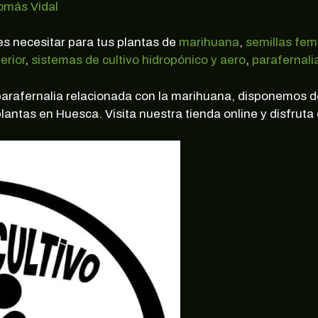
ca>Huesca