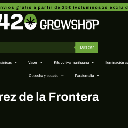
nvíos gratis a partir de 25€ (voluminosos exclui
Buscar
 mágicas
Vaper
Kits cultivo marihuana
Iluminación c
Cosecha y secado
Parafernalia
ez de la Frontera