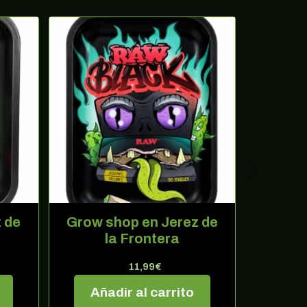
 de
Grow shop en Jerez de
Grow s
la Frontera
11,99
€
Añadir al carrito
Aña
ertas