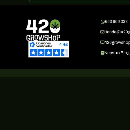
663 866 338
tienda@420
420growsho
Nuestro Blog