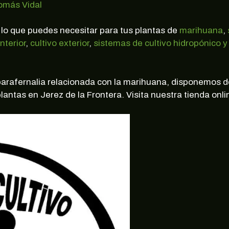
omás Vidal
 lo que puedes necesitar para tus plantas de
marihuana
,
interior
,
cultivo exterior
,
sistemas de cultivo hidropónico y
 parafernalia relacionada con la marihuana, disponemos 
lantas en Jerez de la Frontera. Visita nuestra tienda onl