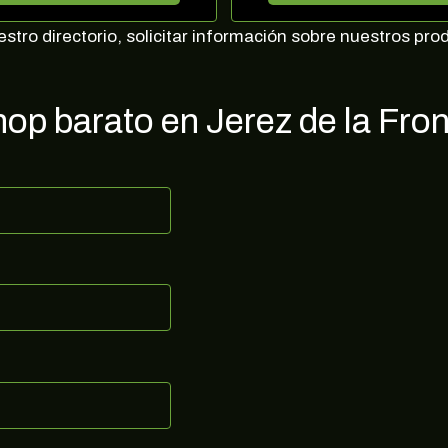
exclusivas, noticias, promociones y muchas sorpresas.
tro directorio, solicitar información sobre nuestros pro
Correo electrónico
op barato en Jerez de la Fron
SUSCRIBIRME
no, gracias