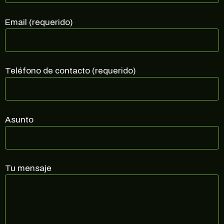
Regístrate en nuestra newsletter para estar
al corriente de ofertas exclusivas, noticias,
Email (requerido)
promociones y muchas sorpresas.
Correo electrónico
Teléfono de contacto (requerido)
SUSCRIBIRME
no, gracias
Asunto
Tu mensaje