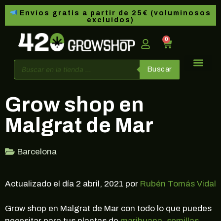
Envíos gratis a partir de 25€ (voluminosos
excluidos)
0
Buscar
Grow shop en
Malgrat de Mar
Barcelona
Actualizado el día 2 abril, 2021 por
Rubén Tomás Vidal
Grow shop en Malgrat de Mar con todo lo que puedes
necesitar para tus plantas de
marihuana
,
semillas