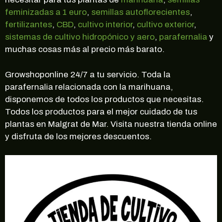
feminizadas a 1 euro
,
semillas autoflorecientes
,
fertilizantes
,
CBD
,
cultivo interior
,
cultivo exterior
,
sistemas de cultivo hidropónico y aero
,
parafernalia
y
muchas cosas más al precio más barato.
Growshoponline 24/7 a tu servicio. Toda la
parafernalia relacionada con la marihuana,
disponemos de todos los productos que necesitas.
Todos los productos para el mejor cuidado de tus
plantas en Malgrat de Mar. Visita nuestra tienda online
y disfruta de los mejores descuentos.