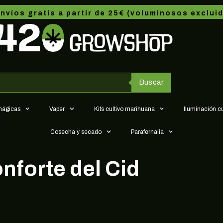
omás Vidal
que puedes necesitar para tus plantas de
marihuana
,
sem
interior
,
cultivo exterior
,
sistemas de cultivo hidropónico y
 parafernalia relacionada con la marihuana, disponemos 
lantas en Monforte del Cid. Visita nuestra tienda online 