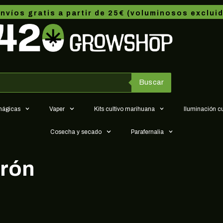
nvíos gratis a partir de 25€ (voluminosos exclui
Buscar
 mágicas
Vaper
Kits cultivo marihuana
Iluminación c
Cosecha y secado
Parafernalia
arón