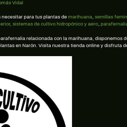
omás Vidal
 necesitar para tus plantas de
marihuana
,
semillas femin
erior
,
sistemas de cultivo hidropónico y aero
,
parafernali
 parafernalia relacionada con la marihuana, disponemos 
lantas en Narón. Visita nuestra tienda online y disfruta 