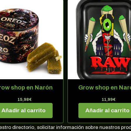
row shop en Narón
Grow shop en Nar
15,98
€
11,99
€
¡10% DE DESCUENTO EN TU PRÓXIMA
Añadir al carrito
Añadir al carrito
COMPRA!
rate en nuestra newsletter para estar al corriente de of
tro directorio, solicitar información sobre nuestros pro