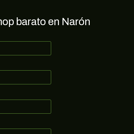
exclusivas, noticias, promociones y muchas sorpresas.
Correo electrónico
hop barato en Narón
SUSCRIBIRME
no, gracias