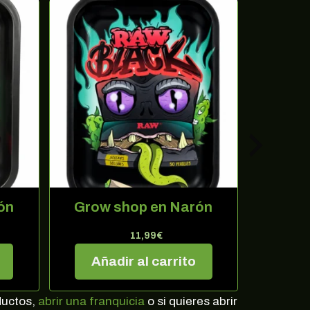
ón
Grow shop en Narón
Grow
11,99
€
Añadir al carrito
Aña
ertas
ductos,
abrir una franquicia
o si quieres abrir