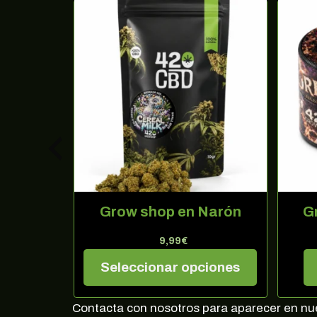
Narón
Grow shop en Narón
G
9,99
€
ciones
Seleccionar opciones
Regíst
Contacta con nosotros para aparecer en nues