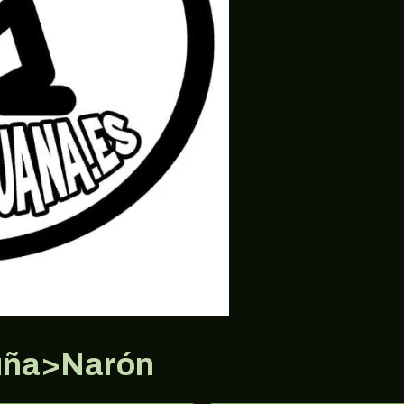
uña>Narón