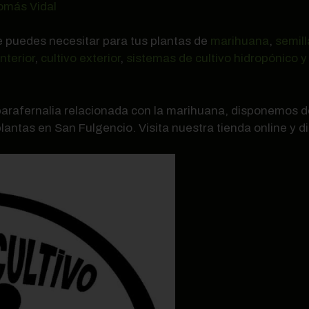
omás Vidal
e puedes necesitar para tus plantas de
marihuana
,
semill
interior
,
cultivo exterior
,
sistemas de cultivo hidropónico y
 parafernalia relacionada con la marihuana, disponemos 
plantas en San Fulgencio. Visita nuestra tienda online y 