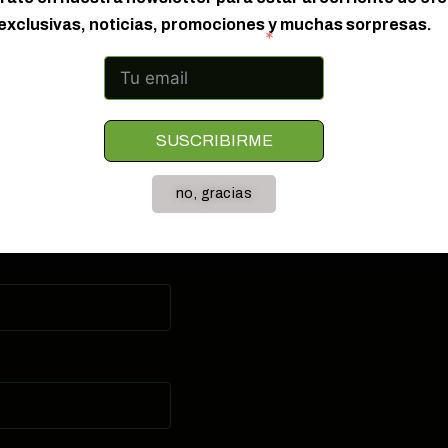
exclusivas, noticias, promociones y muchas sorpresas.
tro directorio, solicitar información sobre nuestros pro
Correo electrónico
op barato en San Fulgencio
SUSCRIBIRME
no, gracias