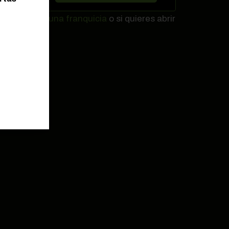
ductos,
abrir una franquicia
o si quieres abrir