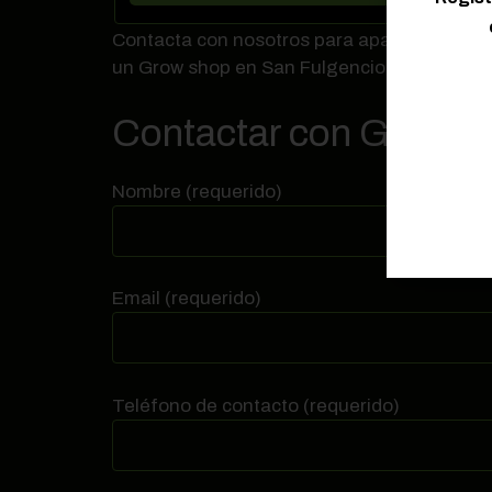
Contacta con nosotros para aparecer en nues
un Grow shop en San Fulgencio
Contactar con Grow sh
Nombre (requerido)
Email (requerido)
Teléfono de contacto (requerido)